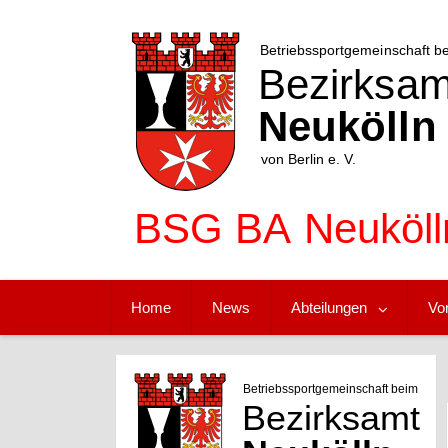
Skip
to
content
Home
News
Abteilungen
Vo