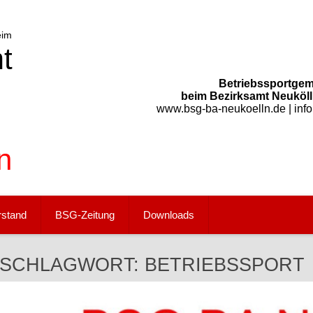
Betriebssportgem
beim Bezirksamt Neukölln
www.bsg-ba-neukoelln.de | inf
rstand
BSG-Zeitung
Downloads
SCHLAGWORT:
BETRIEBSSPORT