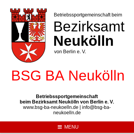
Skip
to
content
Betriebssportgemeinschaft
beim Bezirksamt Neukölln von Berlin e. V.
www.bsg-ba-neukoelln.de | info@bsg-ba-
neukoelln.de
MENU