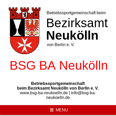
Skip
to
content
Betriebssportgemeinschaft
beim Bezirksamt Neukölln von Berlin e. V.
www.bsg-ba-neukoelln.de | info@bsg-ba-
neukoelln.de
MENU