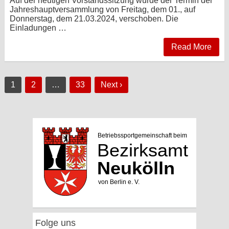
Auf der heutigen Vorstandssitzung wurde der Termin der
Jahreshauptversammlung von Freitag, dem 01., auf
Donnerstag, dem 21.03.2024, verschoben. Die
Einladungen …
Read More
Seitennummerierung
1
2
…
33
Next ›
der
Beiträge
Folge uns