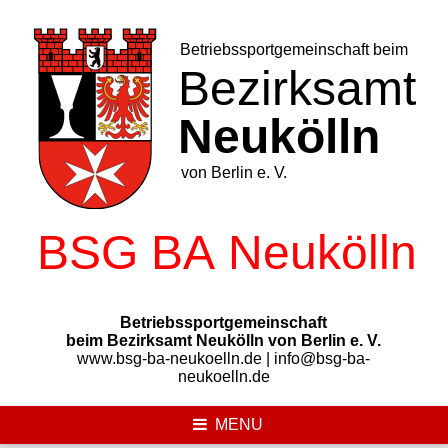
Skip
to
content
Betriebssportgemeinschaft
beim Bezirksamt Neukölln von Berlin e. V.
www.bsg-ba-neukoelln.de | info@bsg-ba-
neukoelln.de
MENU