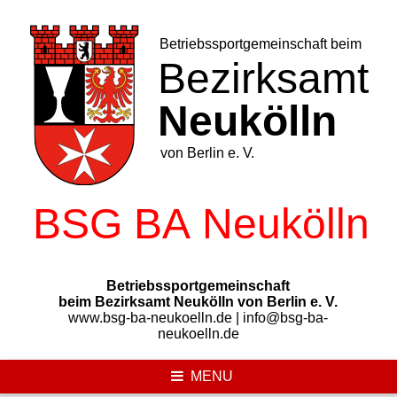
Skip
to
content
Betriebssportgemeinschaft
beim Bezirksamt Neukölln von Berlin e. V.
www.bsg-ba-neukoelln.de | info@bsg-ba-
neukoelln.de
MENU