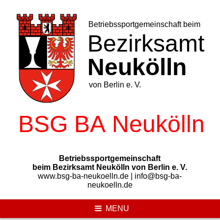
Skip
to
content
Betriebssportgemeinschaft
beim Bezirksamt Neukölln von Berlin e. V.
www.bsg-ba-neukoelln.de | info@bsg-ba-
neukoelln.de
MENU