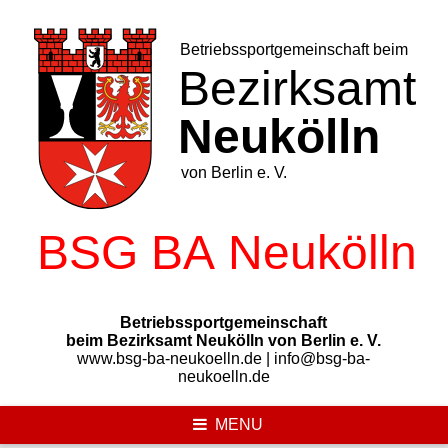
Skip
to
content
Betriebssportgemeinschaft
beim Bezirksamt Neukölln von Berlin e. V.
www.bsg-ba-neukoelln.de | info@bsg-ba-
neukoelln.de
MENU