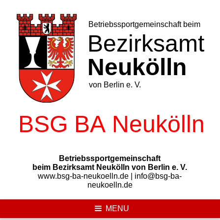
Skip
to
content
Betriebssportgemeinschaft
beim Bezirksamt Neukölln von Berlin e. V.
www.bsg-ba-neukoelln.de | info@bsg-ba-
neukoelln.de
MENU