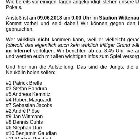
Wie bereits vor einigen Tagen angekündigt, stehen unsere
Ü
Pokals.
Anstoß ist am
09.06.2018
um
9:00 Uhr
im
Stadion Wittena
Kommt vorbei und seid dabei! Wir können gegen den
gebrauchen.
Wer
wirklich nicht
kommen kann, weil er vielleicht gera
(obwohl das eigentlich auch kein wirklich triftiger Grund wär
im Internet
verfolgen. Wir berichten ab ca. 8:45 Uhr live 
und werden euch mit allen wichtigen Infos zum Spiel versor
Und hier nun die Aufstellung. Das sind die Jungs, die
Neukölln holen sollen:
#1 Patrick Brelle
#3 Stefan Pandura
#5 Andreas Kemnitz
#4 Robert Marquardt
#7 Sebastian Jacobs
#2 André Plöse
#9 Jan Wittmann
#8 Dennis Cuhls
#6 Stephan Dürr
#10 Benjamin Gaudian
#11 Markus Reichert