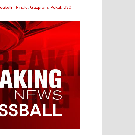
eukölln
,
Finale
,
Gazprom
,
Pokal
,
Ü30