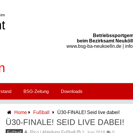
Betriebssportgem
beim Bezirksamt Neukölln
www.bsg-ba-neukoelln.de | inf
rstand
BSG-Zeitung
Downloads
Home
Fußball
Ü30-FINALE! Seid live dabei!
Ü30-FINALE! SEID LIVE DABEI!
Rico | Abteilung Fußball
Fußball
2. Juni 2018
0