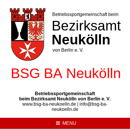
Skip
to
content
Betriebssportgemeinschaft
beim Bezirksamt Neukölln von Berlin e. V.
www.bsg-ba-neukoelln.de | info@bsg-ba-
neukoelln.de
MENU