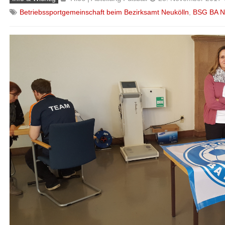
Betriebssportgemeinschaft beim Bezirksamt Neukölln
,
BSG BA N