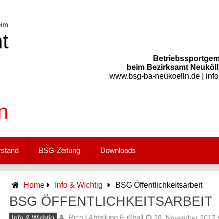
Betriebssportgem
beim Bezirksamt Neukölln
www.bsg-ba-neukoelln.de | inf
rstand
BSG-Zeitung
Downloads
Home
Info & Wichtig
BSG Öffentlichkeitsarbeit
BSG ÖFFENTLICHKEITSARBEIT
Rico | Abteilung Fußball
Info & Wichtig
28. November 2017