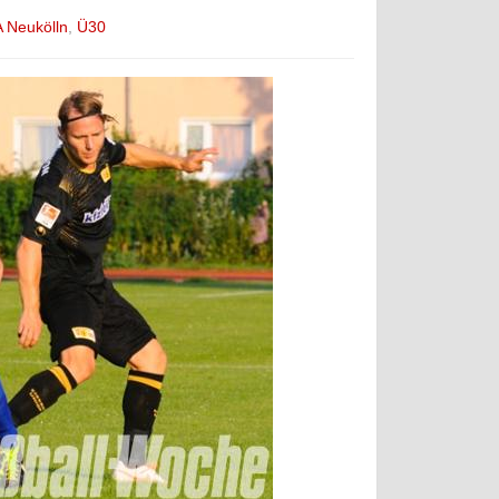
 Neukölln
,
Ü30