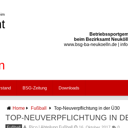
Betriebssportgem
beim Bezirksamt Neukölln
www.bsg-ba-neukoelln.de | inf
rstand
BSG-Zeitung
Downloads
Home
Fußball
Top-Neuverpflichtung in der Ü30
TOP-NEUVERPFLICHTUNG IN D
Rico | Abteilung Fußball
Fußball
16. Oktober 2017
0