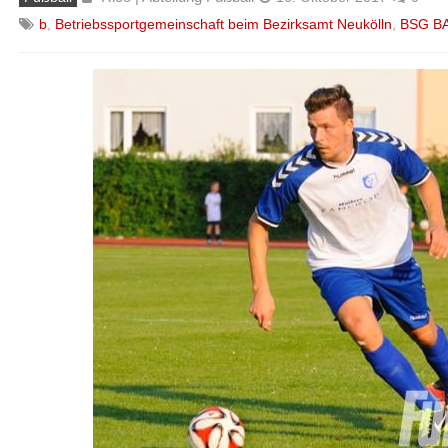
b
,
Betriebssportgemeinschaft beim Bezirksamt Neukölln
,
BSG BA