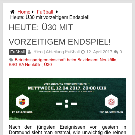
Home
Fußball
Heute: Ü30 mit vorzeitigem Endspiel!
HEUTE: Ü30 MIT
VORZEITIGEM ENDSPIEL!
Rico | Abteilung Fußball
Fußball
12. April 2017
0
Betriebssportgemeinschaft beim Bezirksamt Neukölln
,
BSG BA Neukölln
,
Ü30
Nach den jüngsten Ereignissen von gestern in
Dortmund sieht man erstmal, wie unwichtig die reinen