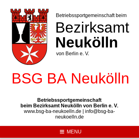
Skip
to
content
Betriebssportgemeinschaft
beim Bezirksamt Neukölln von Berlin e. V.
www.bsg-ba-neukoelln.de | info@bsg-ba-
neukoelln.de
MENU