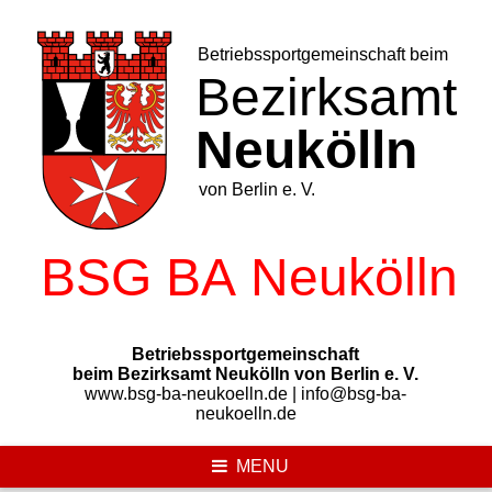
Skip
to
content
Betriebssportgemeinschaft
beim Bezirksamt Neukölln von Berlin e. V.
www.bsg-ba-neukoelln.de | info@bsg-ba-
neukoelln.de
MENU