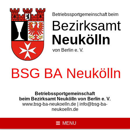
Skip
to
content
Betriebssportgemeinschaft
beim Bezirksamt Neukölln von Berlin e. V.
www.bsg-ba-neukoelln.de | info@bsg-ba-
neukoelln.de
MENU