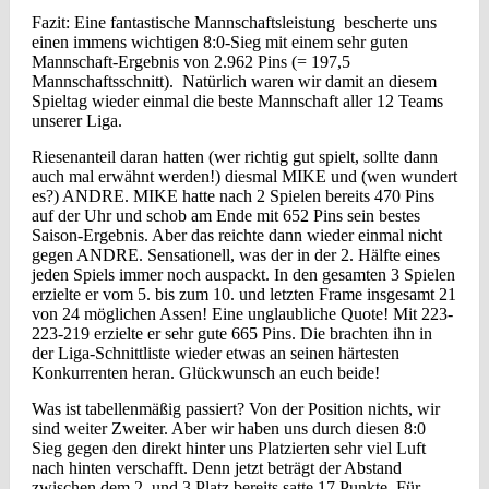
Fazit: Eine fantastische Mannschaftsleistung bescherte uns
einen immens wichtigen 8:0-Sieg mit einem sehr guten
Mannschaft-Ergebnis von 2.962 Pins (= 197,5
Mannschaftsschnitt). Natürlich waren wir damit an diesem
Spieltag wieder einmal die beste Mannschaft aller 12 Teams
unserer Liga.
Riesenanteil daran hatten (wer richtig gut spielt, sollte dann
auch mal erwähnt werden!) diesmal MIKE und (wen wundert
es?) ANDRE. MIKE hatte nach 2 Spielen bereits 470 Pins
auf der Uhr und schob am Ende mit 652 Pins sein bestes
Saison-Ergebnis. Aber das reichte dann wieder einmal nicht
gegen ANDRE. Sensationell, was der in der 2. Hälfte eines
jeden Spiels immer noch auspackt. In den gesamten 3 Spielen
erzielte er vom 5. bis zum 10. und letzten Frame insgesamt 21
von 24 möglichen Assen! Eine unglaubliche Quote! Mit 223-
223-219 erzielte er sehr gute 665 Pins. Die brachten ihn in
der Liga-Schnittliste wieder etwas an seinen härtesten
Konkurrenten heran. Glückwunsch an euch beide!
Was ist tabellenmäßig passiert? Von der Position nichts, wir
sind weiter Zweiter. Aber wir haben uns durch diesen 8:0
Sieg gegen den direkt hinter uns Platzierten sehr viel Luft
nach hinten verschafft. Denn jetzt beträgt der Abstand
zwischen dem 2. und 3 Platz bereits satte 17 Punkte. Für