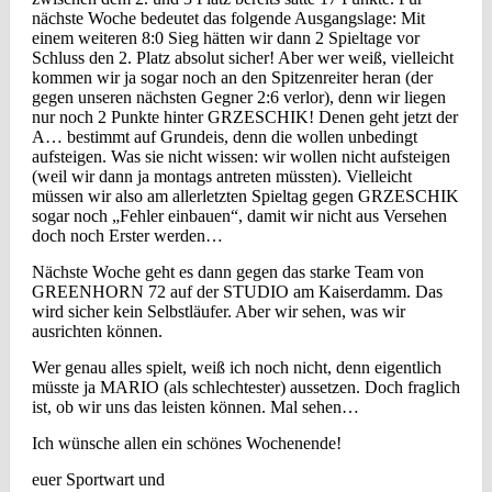
nächste Woche bedeutet das folgende Ausgangslage: Mit
einem weiteren 8:0 Sieg hätten wir dann 2 Spieltage vor
Schluss den 2. Platz absolut sicher! Aber wer weiß, vielleicht
kommen wir ja sogar noch an den Spitzenreiter heran (der
gegen unseren nächsten Gegner 2:6 verlor), denn wir liegen
nur noch 2 Punkte hinter GRZESCHIK! Denen geht jetzt der
A… bestimmt auf Grundeis, denn die wollen unbedingt
aufsteigen. Was sie nicht wissen: wir wollen nicht aufsteigen
(weil wir dann ja montags antreten müssten). Vielleicht
müssen wir also am allerletzten Spieltag gegen GRZESCHIK
sogar noch „Fehler einbauen“, damit wir nicht aus Versehen
doch noch Erster werden…
Nächste Woche geht es dann gegen das starke Team von
GREENHORN 72 auf der STUDIO am Kaiserdamm. Das
wird sicher kein Selbstläufer. Aber wir sehen, was wir
ausrichten können.
Wer genau alles spielt, weiß ich noch nicht, denn eigentlich
müsste ja MARIO (als schlechtester) aussetzen. Doch fraglich
ist, ob wir uns das leisten können. Mal sehen…
Ich wünsche allen ein schönes Wochenende!
euer Sportwart und