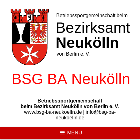
Skip
to
content
Betriebssportgemeinschaft
beim Bezirksamt Neukölln von Berlin e. V.
www.bsg-ba-neukoelln.de | info@bsg-ba-
neukoelln.de
MENU