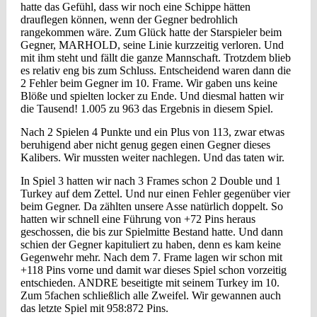
hatte das Gefühl, dass wir noch eine Schippe hätten
drauflegen können, wenn der Gegner bedrohlich
rangekommen wäre. Zum Glück hatte der Starspieler beim
Gegner, MARHOLD, seine Linie kurzzeitig verloren. Und
mit ihm steht und fällt die ganze Mannschaft. Trotzdem blieb
es relativ eng bis zum Schluss. Entscheidend waren dann die
2 Fehler beim Gegner im 10. Frame. Wir gaben uns keine
Blöße und spielten locker zu Ende. Und diesmal hatten wir
die Tausend! 1.005 zu 963 das Ergebnis in diesem Spiel.
Nach 2 Spielen 4 Punkte und ein Plus von 113, zwar etwas
beruhigend aber nicht genug gegen einen Gegner dieses
Kalibers. Wir mussten weiter nachlegen. Und das taten wir.
In Spiel 3 hatten wir nach 3 Frames schon 2 Double und 1
Turkey auf dem Zettel. Und nur einen Fehler gegenüber vier
beim Gegner. Da zählten unsere Asse natürlich doppelt. So
hatten wir schnell eine Führung von +72 Pins heraus
geschossen, die bis zur Spielmitte Bestand hatte. Und dann
schien der Gegner kapituliert zu haben, denn es kam keine
Gegenwehr mehr. Nach dem 7. Frame lagen wir schon mit
+118 Pins vorne und damit war dieses Spiel schon vorzeitig
entschieden. ANDRE beseitigte mit seinem Turkey im 10.
Zum 5fachen schließlich alle Zweifel. Wir gewannen auch
das letzte Spiel mit 958:872 Pins.