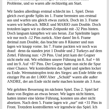
Probleme, und so waren alle rechtzeitig am Start.
Wir fanden allerdings erstmal schlecht ins 1. Spiel. Denn
gleich zwei große Splits im 1. Frame bremsten uns erstmal
aus und warfen uns gleich etwas zurück. Doch im 3. Frame
waren wir hellwach. MIKE und MARIO zum Double. Doch
trotzdem lagen wir zu diesem Zeitpunkt mit -32 Pins hinten.
Doch langsam kämpften wir uns heran. Zur Spielmitte lagen
wir nur noch -12 Pins zurück. Aber dann! Im 6. Frame
dreimal zum Double, das brachte uns 8 Räumer und nun
lagen wir knapp vorne. Im 7. Frame packten wir noch was
drauf: denn da standen jetzt 1 Double und 2 Turkeys auf dem
Zettel. Führung nun: +29 Pins. Und jetzt kam der Gegner
nicht mehr mit. Wir erhöhten unsere Führung im 8. Auf + 66
und im 9. Auf +87 Pins. Der Gegner hatte nun nicht die Spur
einer Chance. Wir kontrollierten das Spiel und spielten locker
zu Ende. Wermutstropfen trotz des Sieges: am Ende fehlte ein
einziger Pin an der 1.000! Aber „Schuld“ waren alle außer
ANDRE, der am Ende nicht mehr machen konnte als 3 Asse.
Wir gelobten Besserung im nächsten Spiel. Das 2. Spiel lief
dann von Beginn an etwas besser. Wir lagen nicht hinten,
hatten immer eine kleine Führung, konnten uns aber nicht
absetzen. Nach dem 5. Frame lagen wir „nur“ mit +31 Pins in
Front. Trotzdem kontrollierten wir irgendwie das Spiel. Ich