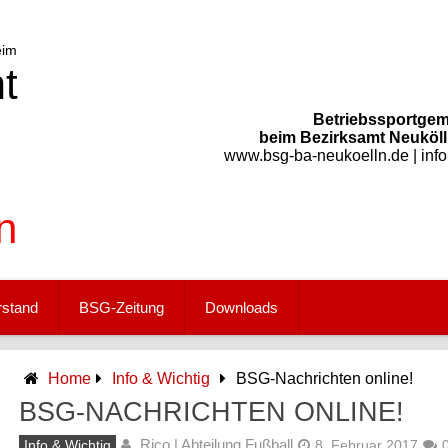
Betriebssportgem
beim Bezirksamt Neukölln
www.bsg-ba-neukoelln.de | inf
rstand
BSG-Zeitung
Downloads
Home
Info & Wichtig
BSG-Nachrichten online!
BSG-NACHRICHTEN ONLINE!
Rico | Abteilung Fußball
Info & Wichtig
8. Februar 2017