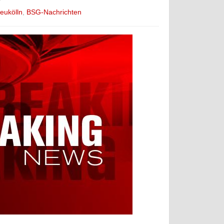
eukölln
,
BSG-Nachrichten