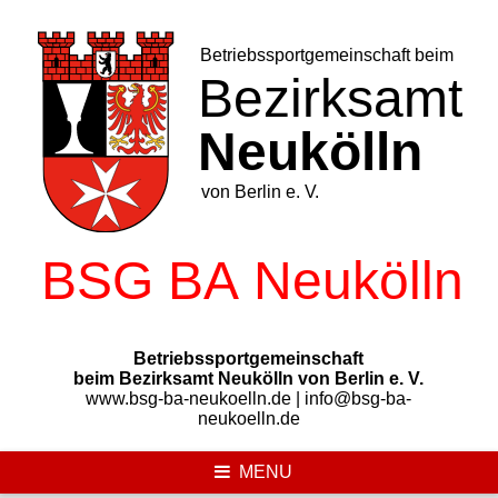
Skip
to
content
Betriebssportgemeinschaft
beim Bezirksamt Neukölln von Berlin e. V.
www.bsg-ba-neukoelln.de | info@bsg-ba-
neukoelln.de
MENU