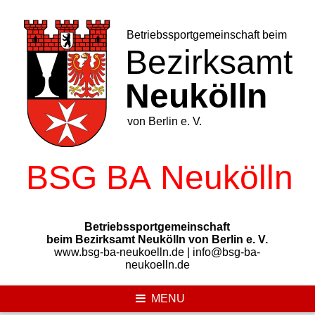
Skip
to
content
Betriebssportgemeinschaft
beim Bezirksamt Neukölln von Berlin e. V.
www.bsg-ba-neukoelln.de | info@bsg-ba-
neukoelln.de
MENU