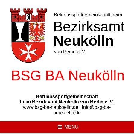
Skip
to
content
Betriebssportgemeinschaft
beim Bezirksamt Neukölln von Berlin e. V.
www.bsg-ba-neukoelln.de | info@bsg-ba-
neukoelln.de
MENU