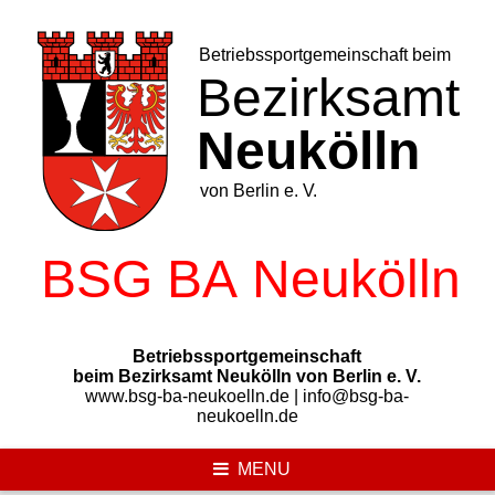
Skip
to
content
Betriebssportgemeinschaft
beim Bezirksamt Neukölln von Berlin e. V.
www.bsg-ba-neukoelln.de | info@bsg-ba-
neukoelln.de
MENU