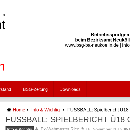
Betriebssportgem
beim Bezirksamt Neukölln
www.bsg-ba-neukoelln.de | inf
rstand
BSG-Zeitung
Downloads
Home
Info & Wichtig
FUSSBALL: Spielbericht Ü18 
FUSSBALL: SPIELBERICHT Ü18
Ex-Webmaster Rico
Info & Wichtig
16. November 2015