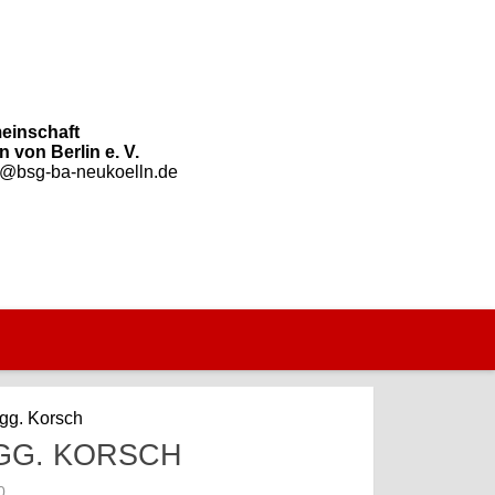
einschaft
 von Berlin e. V.
o@bsg-ba-neukoelln.de
gg. Korsch
 GG. KORSCH
0