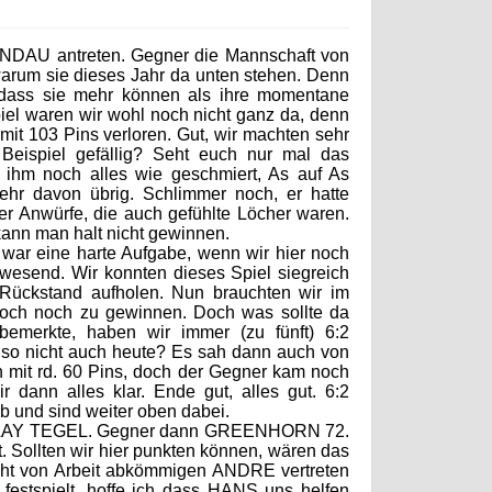
DAU antreten. Gegner die Mannschaft von
arum sie dieses Jahr da unten stehen. Denn
 dass sie mehr können als ihre momentane
piel waren wir wohl noch nicht ganz da, denn
t mit 103 Pins verloren. Gut, wir machten sehr
 Beispiel gefällig? Seht euch nur mal das
 ihm noch alles wie geschmiert, As auf As
mehr davon übrig. Schlimmer noch, er hatte
6er Anwürfe, die auch gefühlte Löcher waren.
 kann man halt nicht gewinnen.
war eine harte Aufgabe, wenn wir hier noch
wesend. Wir konnten dieses Spiel siegreich
 Rückstand aufholen. Nun brauchten wir im
doch noch zu gewinnen. Doch was sollte da
emerkte, haben wir immer (zu fünft) 6:2
lso nicht auch heute? Es sah dann auch von
on mit rd. 60 Pins, doch der Gegner kam noch
dann alles klar. Ende gut, alles gut. 6:2
b und sind weiter oben dabei.
 PLAY TEGEL. Gegner dann GREENHORN 72.
t. Sollten wir hier punkten können, wären das
nicht von Arbeit abkömmigen ANDRE vertreten
 festspielt, hoffe ich dass HANS uns helfen