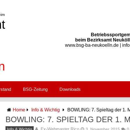
Betriebssportgem
beim Bezirksamt Neukölln
www.bsg-ba-neukoelln.de | inf
rstand
BSG-Zeitung
Downloads
Home
Info & Wichtig
BOWLING: 7. Spieltag der 1. 
BOWLING: 7. SPIELTAG DER 1.
Ex-Webmaster Rico
Info & Wichtig
3. November 2015
0