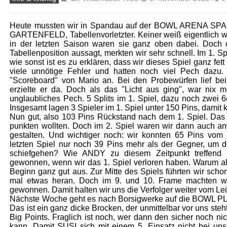
Heute mussten wir in Spandau auf der BOWL ARENA SPAN
GARTENFELD, Tabellenvorletzter. Keiner weiß eigentlich w
in der letzten Saison waren sie ganz oben dabei. Doch
Tabellenposition aussagt, merkten wir sehr schnell. Im 1. S
wie sonst ist es zu erklären, dass wir dieses Spiel ganz fet
viele unnötige Fehler und hatten noch viel Pech dazu.
"Scoreboard" von Mario an. Bei den Probewürfen lief bei
erzielte er da. Doch als das "Licht aus ging", war nix 
unglaubliches Pech. 5 Splits im 1. Spiel, dazu noch zwei 
Insgesamt lagen 3 Spieler im 1. Spiel unter 150 Pins, damit
Nun gut, also 103 Pins Rückstand nach dem 1. Spiel. Das 
punkten wollten. Doch im 2. Spiel waren wir dann auch an
gestalten. Und wichtiger noch: wir konnten 65 Pins vom
letzten Spiel nur noch 39 Pins mehr als der Gegner, um 
schiefgehen? Wie ANDY zu diesem Zeitpunkt treffend b
gewonnen, wenn wir das 1. Spiel verloren haben. Warum a
Beginn ganz gut aus. Zur Mitte des Spiels führten wir sch
mal etwas heran. Doch im 9. und 10. Frame machten wir 
gewonnen. Damit halten wir uns die Verfolger weiter vom Lei
Nächste Woche geht es nach Borsigwerke auf die BOWL
Das ist ein ganz dicke Brocken, der unmittelbar vor uns steh
Big Points. Fraglich ist noch, wer dann den sicher noch 
kann. Damit SUSI sich mit einem 5. Einsatz nicht bei uns