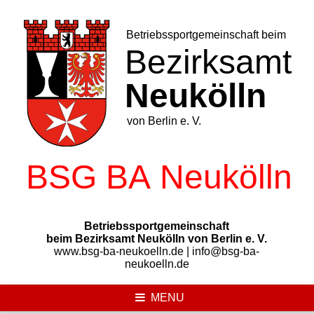
Skip
to
content
Betriebssportgemeinschaft
beim Bezirksamt Neukölln von Berlin e. V.
www.bsg-ba-neukoelln.de | info@bsg-ba-
neukoelln.de
MENU