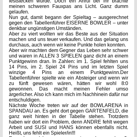
feststecken würde. Doch ein Anruf bei ihr brachte
meinen schweren Fauxpas ans Licht. Ganz dumm
gelaufen.
Nun gut, damit begann der Spieltag – ausgerechnet
gegen den Tabellenführer EISERNE BOWLER – unter
denkbar ungünstigen Umständen.
Aber zu viert wollten wir das Beste aus der Situation
machen und uns teuer verkaufen. Und das gelang uns
durchaus, auch wenn wir keine Punkte holen konnten.
Aber wir machten dem Gegner das Leben sehr schwer
und waren in ALLEN 3 SPIELEN ganz dicht an einem
Punktgewinn dran. In Zahlen: im 1. Spiel fehlten uns
14 Pins, im 2. Spiel 24 Pins und im letzten Spiel
winzige 4 Pins an einem Punktgewinn.Der
Tabellenführer spielte wie ein Absteiger und wenn wir
zu fünft gewesen wären, hätten wir wohl 8:0
gewonnen. Das macht meinen Fehler umso
ärgerlicher. Also ich kann mich im Nachhinein dafür nur
entschuldigen.
Nächste Woche treten wir auf der BOWLARENA in
SPANDAU an. Es geht dort gegen GARTENFELD, die
ganz weit hinten in der Tabelle stehen. Trotzdem
haben wir dort ein Problem, denn ANDRE fehlt wegen
Arbeit und SUSI und HANS können ebenfalls nicht.
Heißt, uns fehlt ein Spieler/in!!!