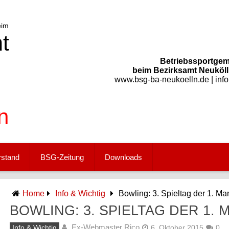
Betriebssportgem
beim Bezirksamt Neukölln
www.bsg-ba-neukoelln.de | inf
rstand
BSG-Zeitung
Downloads
Home
Info & Wichtig
Bowling: 3. Spieltag der 1. Ma
BOWLING: 3. SPIELTAG DER 1.
Ex-Webmaster Rico
Info & Wichtig
6. Oktober 2015
0