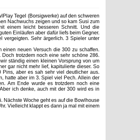
owlPlay Tegel (Borsigwerke) auf den schweren
chen Nachwuchs zeigen und so kam Susi zum
it einem leicht besseren Schnitt. Und die
 guten Einläufen aber dafür liefs beim Gegner.
 vergeigten. Sehr ärgerlich. 3 Spieler unter
 einen neuen Versuch die 300 zu schaffen.
n. Doch trotzdem noch eine sehr schöne 286.
n wir ständig einen kleinen Vorsprung von um
gar nicht mehr lief, kapitulierte dieser. So
ins, aber es sah sehr viel deutlicher aus.
hatte aber im 3. Spiel viel Pech. Allein der
ehen. Am Ende wurde es trotzdem noch eine
 Aber ich denke, auch mit der 300 wird es in
bei. Nächste Woche geht es auf die Bowlhouse
. Vielleicht klappt es dann ja mal mit einem