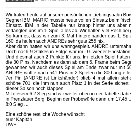
Wir trafen heute auf unserer persönlichen Lieblingsbahn B
Gegner IBM. MARIO musste heute vollen Einsatz beim fris
Einsatz. IBM in der Tabelle nur knapp hinter uns aber m
verlangten uns im 1. Spiel alles ab. Wir hatten viel Pech bei
So kam es, dass wir zum 3. Mal hintereinander das 1. Spiel
160, da halfen auch ANDREs sehr gute 255 nix.
Aber dann hatten wir uns warmgespielt. ANDRE unternahm
Doch nach 9 Strikes in Folge war im 10. wieder Endstatio
Und diesmal auch 2 Punkte für uns. Im letzten Spiel hatte
die 30 Pins. Nachdem es dann ab dem 6. Frame beim Gegner 
gewannen wir auch dieses Spiel am Ende zwar nur mit 50 P
ANDRE wollte nach 541 Pins in 2 Spielen die 800 angreifen, 
7er Pin (ANDRE ist Linkshänder) blieb 4 mal allein st
schöne 701, die ihm nun auch Platz 1 in der Serie sichert.
dieser Saison noch klappen.
Mit diesem 6:2 Sieg sind wir weiter oben in der Tabelle da
in Prenzlauer Berg. Beginn der Probewürfe dann um 17.45 Uhr
8:0 Sieg …
Eine schöne restliche Woche wünscht
euer Kapitän
UWE