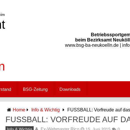
Betriebssportgem
beim Bezirksamt Neukölln
www.bsg-ba-neukoelln.de | inf
rstand
BSG-Zeitung
Downloads
Home
Info & Wichtig
FUSSBALL: Vorfreude auf das
FUSSBALL: VORFREUDE AUF D
Ex-Webmaster Rico
Info & Wichtig
15. Juni 2015
0