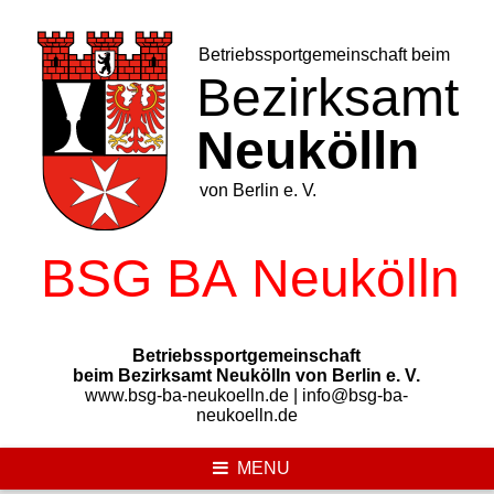
Skip
to
content
Betriebssportgemeinschaft
beim Bezirksamt Neukölln von Berlin e. V.
www.bsg-ba-neukoelln.de | info@bsg-ba-
neukoelln.de
MENU