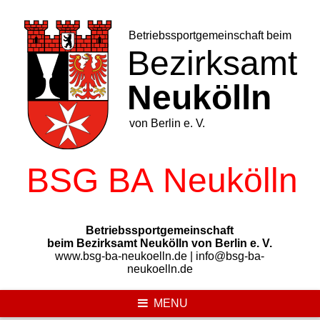
Skip
to
content
Betriebssportgemeinschaft
beim Bezirksamt Neukölln von Berlin e. V.
www.bsg-ba-neukoelln.de | info@bsg-ba-
neukoelln.de
MENU