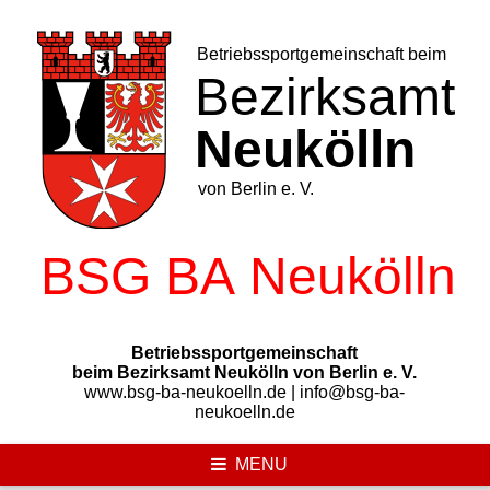
Skip
to
content
Betriebssportgemeinschaft
beim Bezirksamt Neukölln von Berlin e. V.
www.bsg-ba-neukoelln.de | info@bsg-ba-
neukoelln.de
MENU